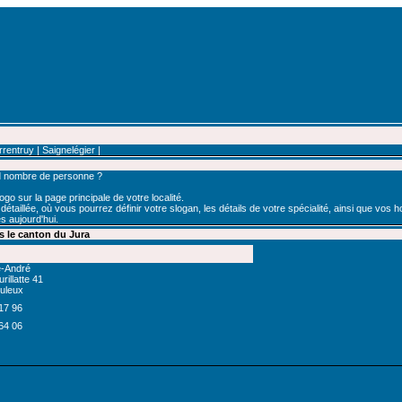
rrentruy
|
Saignelégier
|
nd nombre de personne ?
go sur la page principale de votre localité.
taillée, où vous pourrez définir votre slogan, les détails de votre spécialité, ainsi que vos hor
s aujourd'hui.
 le canton du Jura
e-André
rillatte 41
uleux
17 96
64 06