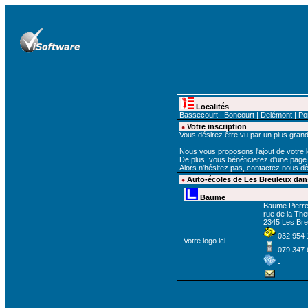
Localités
Bassecourt
|
Boncourt
|
Delémont
|
Po
Votre inscription
Vous désirez être vu par un plus gra
Nous vous proposons l'ajout de votre lo
De plus, vous bénéficierez d'une page dé
Alors n'hésitez pas,
contactez nous
dè
Auto-écoles de Les Breuleux dans
Baume
Baume Pierr
rue de la Theu
2345 Les Bre
032 954 
Votre logo ici
079 347 
-